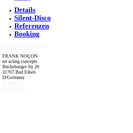
Details
Silent-Disco
Referenzen
Booking
dance@danceparader.de
+49 172 5109664
FRANK NOÇON
art acting concepts
Bückeburger Str 20
31707 Bad Eilsen
D/Germany
Impressum
Datenschutz