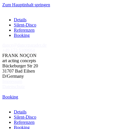
Zum Hauptinhalt springen
Details
Silent-Disco
Referenzen
Booking
dance@danceparader.de
+49 172 5109664
FRANK NOÇON
art acting concepts
Bückeburger Str 20
31707 Bad Eilsen
D/Germany
Impressum
Datenschutz
Booking
Details
Silent-Disco
Referenzen
Booking