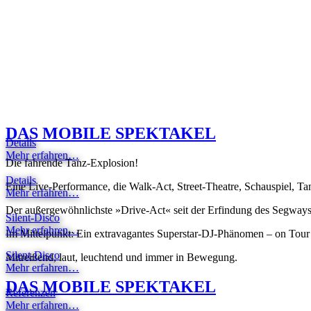
DAS
MOBILE
SPEKTAKEL
Details
Mehr erfahren…
Die fahrende Tanz-Explosion!
Details
Eine Live-Performance, die Walk-Act, Street-Theatre, Schauspiel, Ta
Mehr erfahren…
Der außergewöhnlichste »Drive-Act« seit der Erfindung des Segways
Silent-Disco
Mehr erfahren…
Im Mittelpunkt: Ein extravagantes Superstar-DJ-Phänomen – on Tour m
Silent-Disco
Mitreißend, laut, leuchtend und immer in Bewegung.
Mehr erfahren…
DAS
MOBILE
SPEKTAKEL
Referenzen
Mehr erfahren…